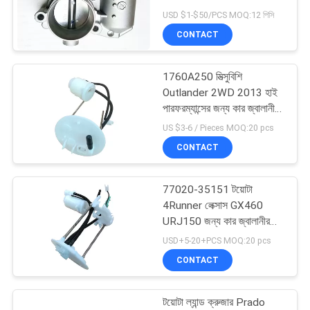
পরিষদ
USD $1-$50/PCS MOQ:12 পিসি
PRIVACY
CONTACT
POLICY
1760A250 মিত্সুবিশি
Outlander 2WD 2013 হাই
পারফরম্যান্সের জন্য কার জ্বালানীর
ফিল্টার
US $3-6 / Pieces MOQ:20 pcs
CONTACT
77020-35151 টয়োটা
4Runner লেক্সাস GX460
URJ150 জন্য কার জ্বালানীর
ফিল্টার প্রতিস্থাপন
USD+5-20+PCS MOQ:20 pcs
CONTACT
টয়োটা ল্যান্ড ক্রুজার Prado