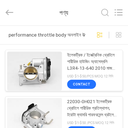
Asia
Diesel
System
পণ্য
Parts
Co.,
Ltd..
All
Rights
বাড়ি
Reserved.
performance throttle body অনলাইন উত্পাদন
পণ্য
ইলেকট্রিক / ইলেক্ট্রনিক থ্রোটলে
শারীরিক হাউজিং অ্যাসেম্বলি
আমাদের
L3R4-13-640 2010 মাজদা
জন্য
সম্পর্কে
USD $1-$50/PCS MOQ:12 পিসি
CONTACT
কারখানা
22030-0H021 ইলেকট্রিক
ভ্রমণ
থ্রোটলে শারীরিক প্রতিস্থাপন,
টয়োটা ক্যামরি পারফরমেন্স থ্রটলেট
শারীরিক
মান
USD $1-$50 /PCS MOQ:12 পিসি