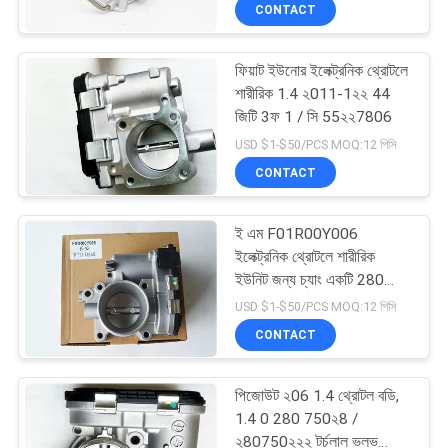
CONTACT
নিয়ন্ত্রণ
ফিয়াট ইউনোর ইলেক্ট্রনিক থ্রোটলে
আমাদের
শারীরিক 1.4 ২011-1২২ 44
সাথে
জিটি 3ফ 1 / সি 55২২7806
USD $1-$50/PCS MOQ:12 পিসি
যোগাযোগ
CONTACT
করুন
ই এম F01R00Y006
উদ্ধৃতির
ইলেক্ট্রনিক থ্রোটলে শারীরিক
ইউনিট জন্য চ্যাং একটি 280
জন্য
750 232
USD $1-$50/PCS MOQ:12 পিসি
আবেদন
CONTACT
সাইট
পিজোউট ২06 1.4 থ্রোটল বডি,
1.4 0 280 750২8 /
ম্যাপ
২80750২২২ টর্চলাল ভলভ