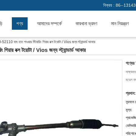
বিক্রয় :
86--1314
়ি
পণ্য
আমাদের সম্পর্কে
কারখানা ভ্রমণ
মান নিয়ন্ত্রণ
10 বাম হাত পাওয়ার স্টিয়ারিং গিয়ার বক্স টয়োটা / Vios জন্য স্ট্যান্ডার্ড আকার
য়ার বক্স টয়োটা / Vios জন্য স্ট্যান্ডার্ড আকার
পণ্যের
সাক্ষ্যদান
মডেল নম্
প্রদান:
ন্যূনতম 
মূল্য:
প্যাকেজি
ডেলিভারি
পরিশোধের