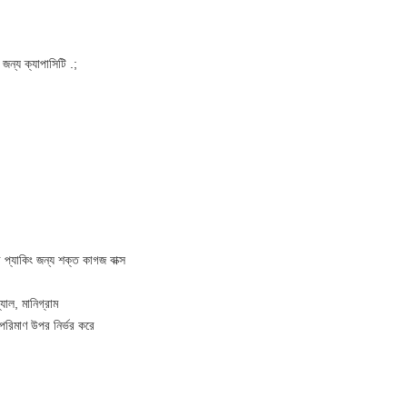
র জন্য ক্যাপাসিটি .;
 প্যাকিং জন্য শক্ত কাগজ বাক্স
্যাল, মানিগ্রাম
রিমাণ উপর নির্ভর করে