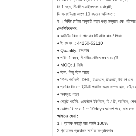
সি
1 বছর, সীমাহীন-মাইলেজের ওয়ারেন্টি;
ডি
স্বয়ংক্রিয় অংশে 10 বছরের অভিজ্ঞতা;
ই
।
নির্দিষ্ট চাহিদা অনুযায়ী নতুন পণ্য উন্নয়ন এবং পরীক্ষা
স্পেসিফিকেশন:
♦
আইটেম বিবরণ:
পাওয়ার স্টিয়ারিং রাক / গিয়ার
♦
ই এম নং .:
44250-52110
♦
Quanlity: চমৎকার
♦
পাটা: 1 বছর, সীমাহীন-মাইলেজের ওয়ারেন্টি
♦
MOQ: 1 পিসি
♦
স্টক: কিছু স্টক আছে
♦
শিপিং শর্তাবলী: DHL, ইএমএস, টিএনটি, ইউ.পি.এস.
♦
প্যাকিং বিবরণ: ইউনিট প্যাকিং জন্য কাগজ বাক্স, বাইরের
♦
অবস্থা: নতুন
♦
পেমেন্ট শর্তাদি: ওয়েস্টার্ন ইউনিয়ন, টি / টি, আলিপে, পেপ
♦
ডেলিভারি সময়: 1 ~ 10days আদেশ পরে, সাধারণত প
আমাদের সেবা :
1।
গ্রাহক সন্তুষ্ট হার অর্জন 100%
2
গ্রাহকের প্রয়োজন সর্বোচ্চ অগ্রাধিকার