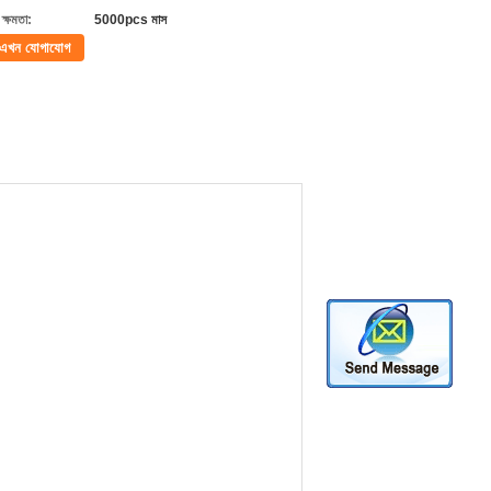
ক্ষমতা:
5000pcs মাস
এখন যোগাযোগ