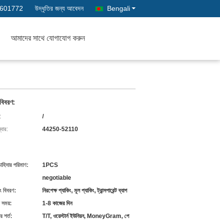
3601772
উদ্ধৃতির জন্য আবেদন
Bengali
আমাদের সাথে যোগাযোগ করুন
 বিবরণ:
:
/
বার:
44250-52110
চাহিদার পরিমাণ:
1PCS
negotiable
ং বিবরণ:
নিরপেক্ষ প্যাকিং, মূল প্যাকিং, ট্রান্সপারেন্ট ব্যাগ
 সময়:
1-8 কাজের দিন
 শর্ত:
T/T, ওয়েস্টার্ন ইউনিয়ন, MoneyGram, পে