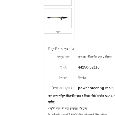
বিস্তারিত পণ্যের বর্ণনা
পণ্যের নাম:
পাওয়ার স্টিয়ারিং রাক / গিয়ার
ই এম:
44250-52110
উপাদান:
ইস্পাত
বিশেষভাবে তুলে ধরা:
power steering rack
,
বাম হাত শক্তি স্টিয়ারিং রাক / গিয়ার ফিট টয়োটা 
বর্ণনা:
একটি
প্রম্পট পরে বিক্রয় পরিষেবা;
বি
পরীক্ষার গ্যারান্টি স্থিতিশীল কর্মক্ষমতা উচ্চ শক্তি;