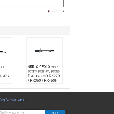
(
0
/ 3000)
়ার
45510-0E010 লেক্সাস
স্টিয়ারিং গিয়ার বক্স, স্টিয়ারিং
়োটা /
গিয়ার রাক LHD RX270
/ RX350 / RX450H
পণ্যের নাম:
স্টিয়ারিং
্টিয়ারিং
গিয়ারবক্স প্রতিস্থাপন
ই এম:
45510-0E010
5050
নমুনা:
উপলভ্য নয়
উদ্ধৃতির জন্য আবেদন
গাইড ড্রাইভ:
LHD
্ডার্ড
পাঠান