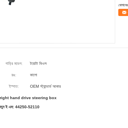
যোগানের 
গাড়ির মডেল:
টয়োটা ভিওস
রঙ:
কালো
ইস্পাত:
OEM স্ট্যান্ডার্ড আকার
right hand drive steering box
Vios নতুন ই এম: 44250-52110